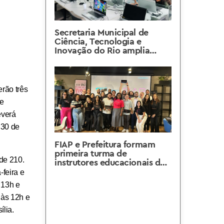
Secretaria Municipal de
Ciência, Tecnologia e
Inovação do Rio amplia
Navezinha do Morro dos
Prazeres em Santa Teresa
rão três
 e
everá
 30 de
FIAP e Prefeitura formam
primeira turma de
de 210.
instrutores educacionais das
Naves do Conhecimento
-feira e
 13h e
 às 12h e
lia.