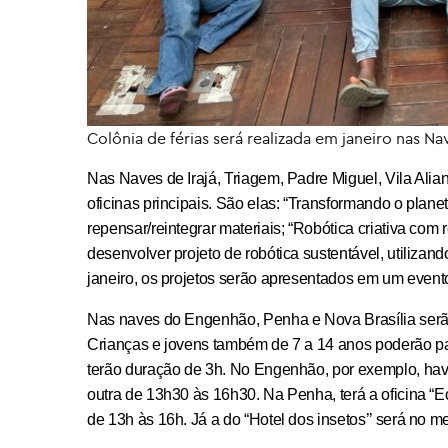
Colônia de férias será realizada em janeiro nas Na
Nas Naves de Irajá, Triagem, Padre Miguel, Vila Al
oficinas principais. São elas: “Transformando o planeta
repensar/reintegrar materiais; “Robótica criativa com
desenvolver projeto de robótica sustentável, utilizand
janeiro, os projetos serão apresentados
em um evento 
Nas naves do Engenhão, Penha e Nova Brasília serão
Crianças e jovens também de 7 a 14 anos poderão part
terão duração de 3h. No Engenhão, por exemplo, have
outra de 13h30 às 16h30. Na Penha, terá a oficina “Ec
de 13h às 16h. Já a do “Hotel dos insetos’’ será no 