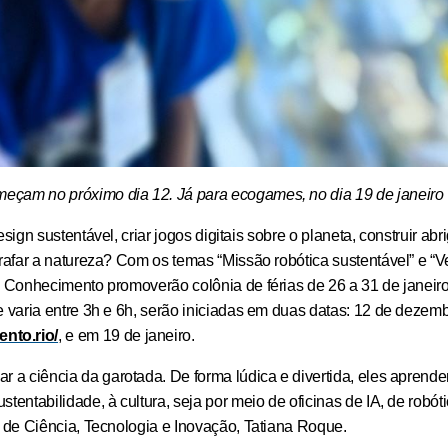
omeçam no próximo dia 12. Já para ecogames, no dia
19
de janeiro
sign sustentável, criar jogos digitais sobre o planeta, construir ab
grafar a natureza? Com os temas “Missão robótica sustentável” e “V
do Conhecimento promoverão colônia de férias de 26 a 31 de janeiro
e varia entre 3h e 6h, serão iniciadas em duas datas: 12 de dezemb
nto.rio/
, e em 1
9
de janeiro.
ar a ciência da garotada. De forma lúdica e divertida, eles aprend
tentabilidade, à cultura, seja por meio de oficinas de IA, de robóti
l de Ciência, Tecnologia e Inovação, Tatiana Roque.