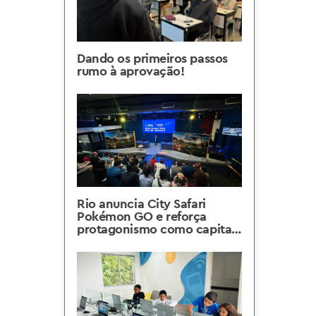
Dando os primeiros passos
rumo à aprovação!
Rio anuncia City Safari
Pokémon GO e reforça
protagonismo como capital
da inovação e dos games