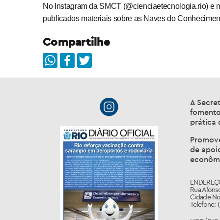
No Instagram da SMCT (@cienciaetecnologia.rio) e no s
publicados materiais sobre as Naves do Conhecimen
Compartilhe
A Secret
fomento,
prática 
Promoven
de apoi
econômi
ENDEREÇ
Rua Afonso
Cidade Nov
Telefone: 