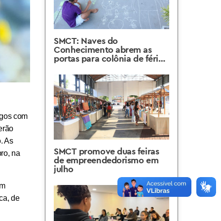
SMCT: Naves do
Conhecimento abrem as
portas para colônia de férias
de cerca de 600 crianças
rigos com
erão
. As
SMCT promove duas feiras
ro, na
de empreendedorismo em
julho
em
ca, de