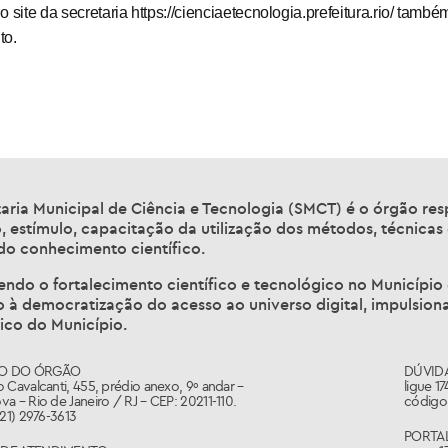
ite da secretaria https://cienciaetecnologia.prefeitura.rio/ també
to.
aria Municipal de Ciência e Tecnologia (SMCT) é o órgão re
 estímulo, capacitação da utilização dos métodos, técnicas
do conhecimento científico.
do o fortalecimento científico e tecnológico no Município d
o à democratização do acesso ao universo digital, impulsio
co do Município.
O DO ÓRGÃO
DÚVID
 Cavalcanti, 455, prédio anexo, 9º andar –
ligue 1
a – Rio de Janeiro / RJ – CEP: 20211-110.
código 
(21) 2976-3613
PORTA