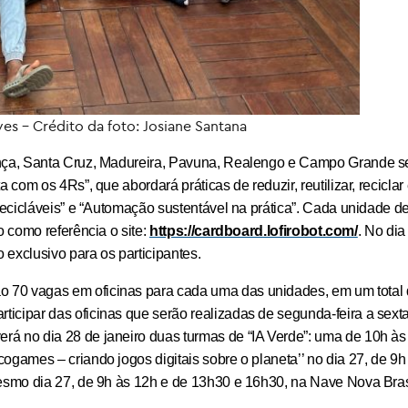
ves – Crédito da foto: Josiane Santana
iança, Santa Cruz, Madureira, Pavuna, Realengo e Campo Grande se
 com os 4Rs”, que abordará práticas de reduzir, reutilizar, reciclar
 recicláveis” e “Automação sustentável na prática”. Cada unidade d
o como referência o site:
https://cardboard.lofirobot.com/
. No dia
exclusivo para os participantes.
 70 vagas em oficinas para cada uma das unidades, em um total 
icipar das oficinas que serão realizadas de segunda-feira a sexta
rá no dia 28 de janeiro duas turmas de “IA Verde”: uma de 10h às
ogames – criando jogos digitais sobre o planeta’’ no dia 27, de 9h
mesmo dia 27, de 9h às 12h e de 13h30 e 16h30, na Nave Nova Brasí