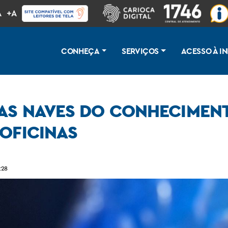
A
+A
CONHEÇA
SERVIÇOS
ACESSO À 
NAS NAVES DO CONHECIMEN
 OFICINAS
erecerão 570 vagas gratuitas em oficinas
:28