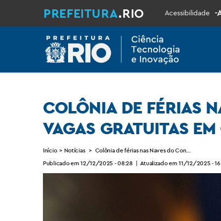
PREFEITURA
.RIO
-
Acessibilidade
COLÔNIA DE FÉRIAS 
VAGAS GRATUITAS EM
Início
>
Notícias
>
Colônia de férias nas Naves do Conhecimento of
Publicado em 12/12/2025 - 08:28
|
Atualizado em 11/12/2025 - 16