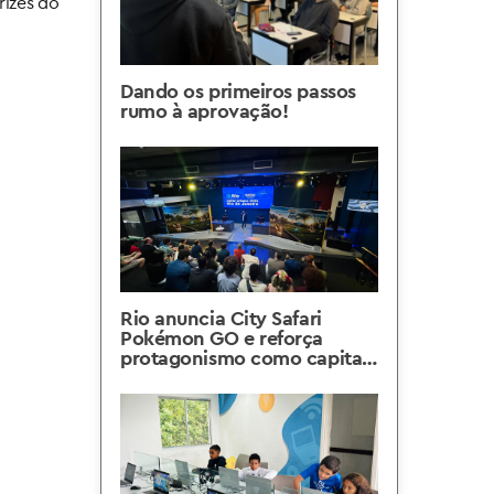
rizes do
Dando os primeiros passos
rumo à aprovação!
Rio anuncia City Safari
Pokémon GO e reforça
protagonismo como capital
da inovação e dos games