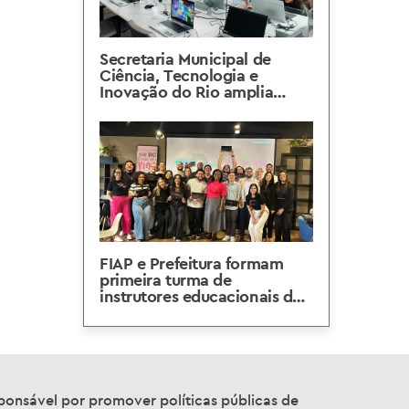
Secretaria Municipal de
Ciência, Tecnologia e
Inovação do Rio amplia
Navezinha do Morro dos
Prazeres em Santa Teresa
FIAP e Prefeitura formam
primeira turma de
instrutores educacionais das
Naves do Conhecimento
sponsável por promover políticas públicas de