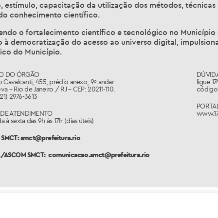
 estímulo, capacitação da utilização dos métodos, técnicas
do conhecimento científico.
do o fortalecimento científico e tecnológico no Município d
o à democratização do acesso ao universo digital, impulsio
co do Município.
O DO ÓRGÃO
DÚVID
 Cavalcanti, 455, prédio anexo, 9º andar –
ligue 1
a – Rio de Janeiro / RJ – CEP: 20211-110.
código 
(21) 2976-3613
PORTA
 DE ATENDIMENTO
www.17
 à sexta das 9h às 17h (dias úteis)
SMCT: smct@prefeitura.rio
A/ASCOM SMCT:
comunicacao.smct@prefeitura.rio