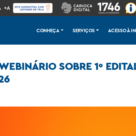
A
+A
CONHEÇA
SERVIÇOS
ACESSO À 
 WEBINÁRIO SOBRE 1º EDIT
26
do Programa de Inovação Aberta 2026