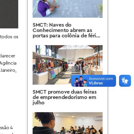
SMCT: Naves do
Conhecimento abrem as
portas para colônia de férias
 todos os
de cerca de 600 crianças
clarecer
 Agência
Janeiro,
SMCT promove duas feiras
de empreendedorismo em
julho
issão 4