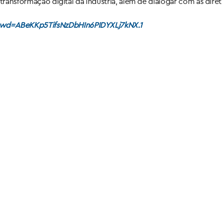
transformação digital da indústria, além de dialogar com as diret
pwd=ABeKKp5TifsNzDbHIn6PIDYXLj7kNX.1