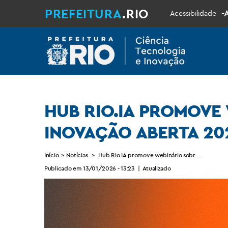
PREFEITURA
.RIO
-
Acessibilidade
HUB RIO.IA PROMOVE
INOVAÇÃO ABERTA 20
Início
>
Notícias
>
Hub Rio.IA promove webinário sobre 1º Edital 
Publicado em 13/01/2026 - 13:23
|
Atualizado