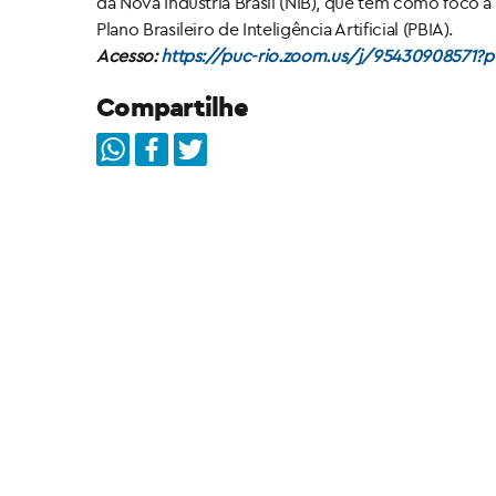
da Nova Indústria Brasil (NIB), que tem como foco a 
Plano Brasileiro de Inteligência Artificial (PBIA).
Acesso:
https://puc-rio.zoom.us/j/95430908571?
Compartilhe