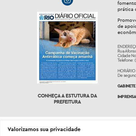
fomento,
prática 
Promoven
de apoi
econômi
ENDEREÇ
Rua Afonso
Cidade Nov
Telefone: 
HORÁRIO
De segunda
GABINETE 
CONHEÇA A ESTUTURA DA
IMPRENS
PREFEITURA
Valorizamos sua privacidade