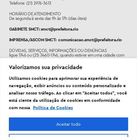
Telefone: (21) 2976-3613
HORÁRIO DE ATENDIMENTO
De segunda à sexta das 9h às 17h (dias úteis)
GABINETE SMCT: smct@prefeitura.rio
IMPRENSA/ASCOM SMCT:
comunicacao.smct@prefeitura.rio
DÚVIDAS, SERVIÇOS, INFORMAÇÕES OU DENÚNCIAS
ligue 1746 ou (21) 3460-1746, quando estiver em uma cidade com
o código de área diferente do 21.
Valorizamos sua privacidade
PORTAL
www.1746.rio
Utilizamos cookies para aprimorar sua experiência de
navegação, exibir anúncios ou conteúdo personalizado e
analisar nosso tráfego. Ao clicar em “Aceitar todos”, você
está ciente da utilização de cookies em conformidade
com nossa
Política de Cookies
Aceitar tudo