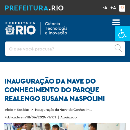
PREFEITURA
.RIO
-A
+A
Ba
Pesquisar
INAUGURAÇÃO DA NAVE DO
CONHECIMENTO DO PARQUE
REALENGO SUSANA NASPOLINI
Início
>
Notícias
>
Inauguração da Nave do Conhecimento do Parque Realengo S
Publicado em 18/06/2024 - 17:01
|
Atualizado