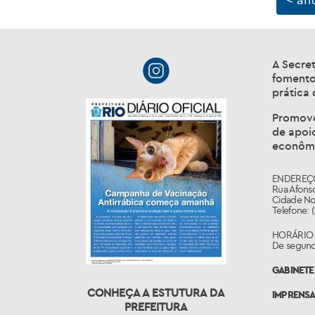
A Secret
fomento,
prática 
Promoven
de apoi
econômi
ENDEREÇ
Rua Afonso
Cidade Nov
Telefone: 
HORÁRIO
De segunda
GABINETE 
CONHEÇA A ESTUTURA DA
IMPRENS
PREFEITURA