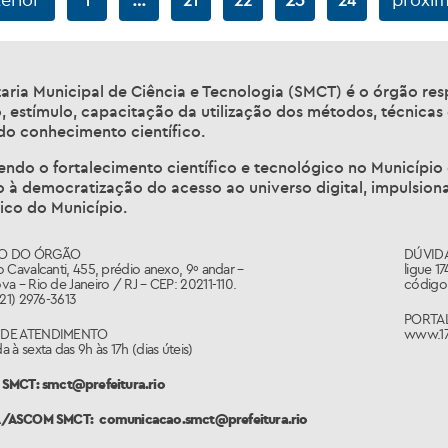
1
21
22
24
aria Municipal de Ciência e Tecnologia (SMCT) é o órgão re
 estímulo, capacitação da utilização dos métodos, técnicas
do conhecimento científico.
do o fortalecimento científico e tecnológico no Município d
o à democratização do acesso ao universo digital, impulsio
co do Município.
O DO ÓRGÃO
DÚVID
 Cavalcanti, 455, prédio anexo, 9º andar –
ligue 1
a – Rio de Janeiro / RJ – CEP: 20211-110.
código 
(21) 2976-3613
PORTA
 DE ATENDIMENTO
www.17
 à sexta das 9h às 17h (dias úteis)
SMCT: smct@prefeitura.rio
A/ASCOM SMCT:
comunicacao.smct@prefeitura.rio