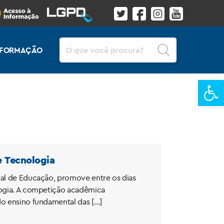
Pesquisar
INFORMAÇÃO
Ba
e Tecnologia
pal de Educação, promove entre os dias
ologia. A competição acadêmica
do ensino fundamental das […]