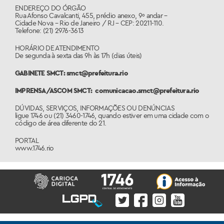
ENDEREÇO DO ÓRGÃO
Rua Afonso Cavalcanti, 455, prédio anexo, 9º andar –
Cidade Nova – Rio de Janeiro / RJ – CEP: 20211-110.
Telefone: (21) 2976-3613
HORÁRIO DE ATENDIMENTO
De segunda à sexta das 9h às 17h (dias úteis)
GABINETE SMCT: smct@prefeitura.rio
IMPRENSA/ASCOM SMCT:
comunicacao.smct@prefeitura.rio
DÚVIDAS, SERVIÇOS, INFORMAÇÕES OU DENÚNCIAS
ligue 1746 ou (21) 3460-1746, quando estiver em uma cidade com o
código de área diferente do 21.
PORTAL
www.1746.rio