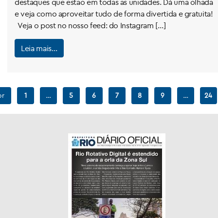
destaques que estão em todas as unidades. Dá uma olhada
e veja como aproveitar tudo de forma divertida e gratuita!
Veja o post no nosso feed: do Instagram […]
Leia mais…
or
1
…
5
6
7
8
9
…
24